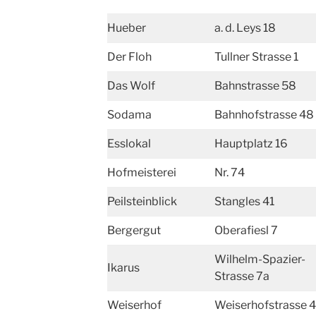
Hueber
a. d. Leys 18
Der Floh
Tullner Strasse 1
Das Wolf
Bahnstrasse 58
Sodama
Bahnhofstrasse 48
Esslokal
Hauptplatz 16
Hofmeisterei
Nr. 74
Peilsteinblick
Stangles 41
Bergergut
Oberafiesl 7
Wilhelm-Spazier-
Ikarus
Strasse 7a
Weiserhof
Weiserhofstrasse 4