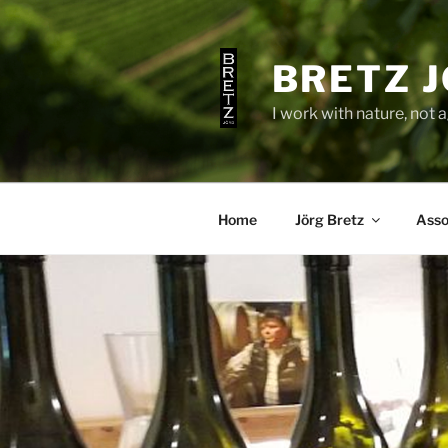
Skip
to
content
BRETZ 
I work with nature, not ag
Home
Jörg Bretz
Asso