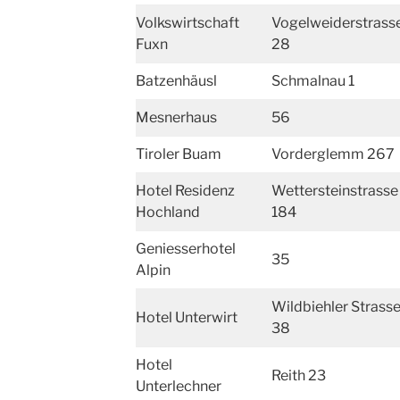
Volkswirtschaft
Vogelweiderstrass
Fuxn
28
Batzenhäusl
Schmalnau 1
Mesnerhaus
56
Tiroler Buam
Vorderglemm 267
Hotel Residenz
Wettersteinstrasse
Hochland
184
Geniesserhotel
35
Alpin
Wildbiehler Strass
Hotel Unterwirt
38
Hotel
Reith 23
Unterlechner