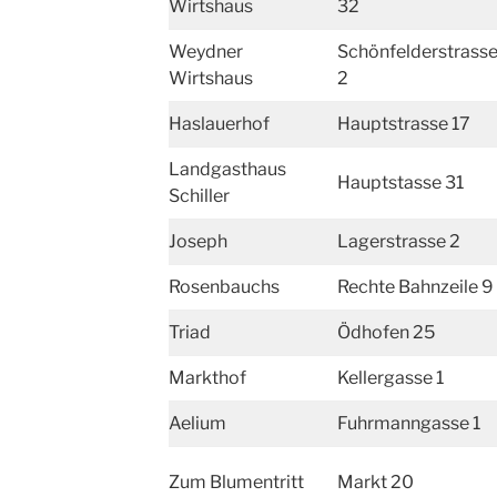
Wirtshaus
32
Weydner
Schönfelderstrass
Wirtshaus
2
Haslauerhof
Hauptstrasse 17
Landgasthaus
Hauptstasse 31
Schiller
Joseph
Lagerstrasse 2
Rosenbauchs
Rechte Bahnzeile 9
Triad
Ödhofen 25
Markthof
Kellergasse 1
Aelium
Fuhrmanngasse 1
Zum Blumentritt
Markt 20