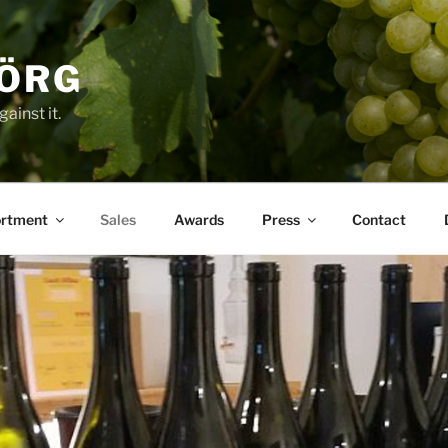
JÖRG
ainst it.
rtment
Sales
Awards
Press
Contact