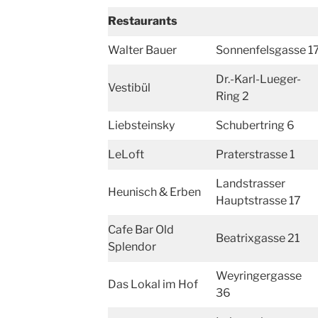
Restaurants
Walter Bauer
Sonnenfelsgasse 1
Dr.-Karl-Lueger-
Vestibül
Ring 2
Liebsteinsky
Schubertring 6
LeLoft
Praterstrasse 1
Landstrasser
Heunisch & Erben
Hauptstrasse 17
Cafe Bar Old
Beatrixgasse 21
Splendor
Weyringergasse
Das Lokal im Hof
36