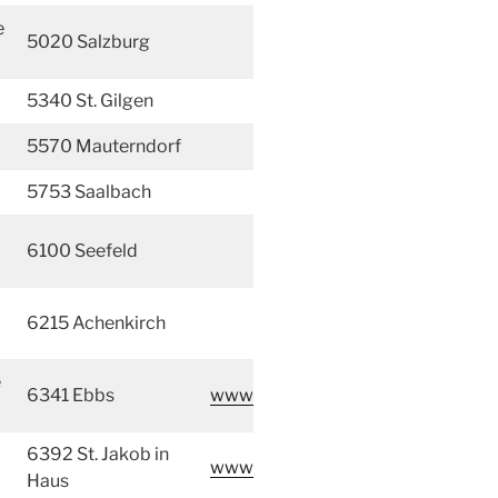
e
5020 Salzburg
5340 St. Gilgen
5570 Mauterndorf
5753 Saalbach
6100 Seefeld
6215 Achenkirch
e
6341 Ebbs
www
6392 St. Jakob in
www
Haus