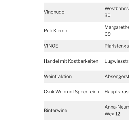
Westbahns
Vinonudo
30
Margarethe
Pub Klemo
69
VINOE
Piaristeng
Handel mit Kostbarkeiten
Lugwiesstr
Weinfraktion
Absengerst
Csuk Wein unf Specereien
Hauptstras
Anna-Neum
Binter.wine
Weg 12