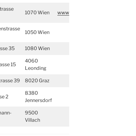
trasse
1070 Wien
www
nstrasse
1050 Wien
asse 35
1080 Wien
4060
asse 15
Leonding
rasse 39
8020 Graz
8380
se 2
Jennersdorf
ann-
9500
Villach